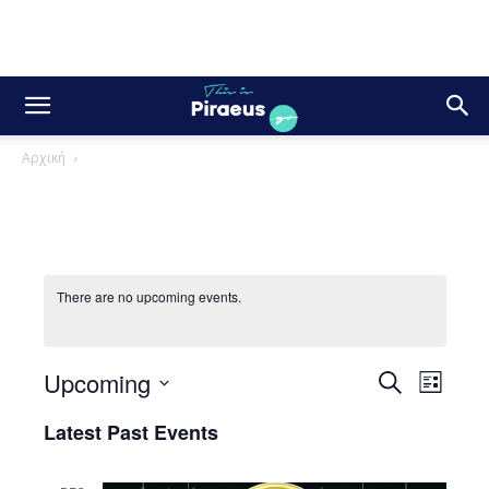
Αρχική
There are no upcoming events.
Upcoming
Even
Events
Search
List
View
Select
Search
Latest Past Events
date.
Navig
and