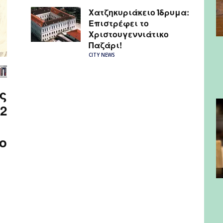
Χατζηκυριάκειο Ίδρυμα:
Επιστρέφει το
Χριστουγεννιάτικο
Παζάρι!
CITY NEWS
ς
2
ο