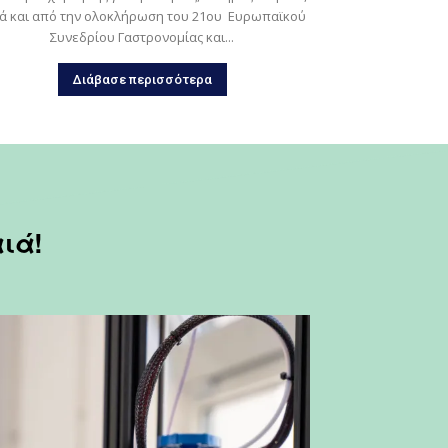
ά και από την ολοκλήρωση του 21ου Ευρωπαϊκού
Συνεδρίου Γαστρονομίας και...
Διάβασε περισσότερα
αιά!