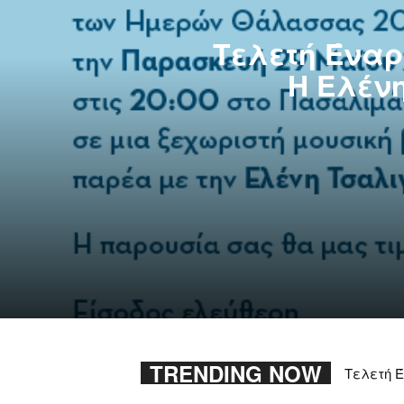
Τελετή Έναρ
H Ελέν
TRENDING NOW
Τελετή Έ
«Ημέρες