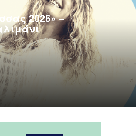
σσας 2026» –
αλιμάνι