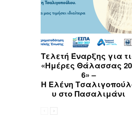
Τελετή Έναρξης για τι
«Ημέρες Θάλασσας 20
6» –
H Ελένη Τσαλιγοπούλ
υ στο Πασαλιμάνι