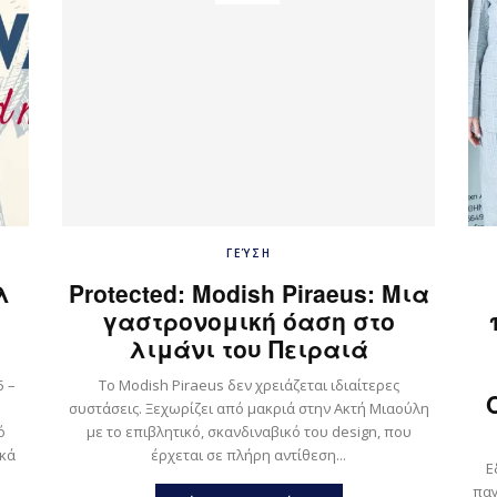
ΓΕΎΣΗ
λ
Protected: Modish Piraeus: Μια
γαστρονομική όαση στο
λιμάνι του Πειραιά
5 –
Το Modish Piraeus δεν χρειάζεται ιδιαίτερες
συστάσεις. Ξεχωρίζει από μακριά στην Ακτή Μιαούλη
με το επιβλητικό, σκανδιναβικό του design, που
ικά
έρχεται σε πλήρη αντίθεση...
Ε
παγ