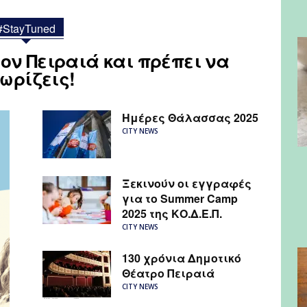
 Τσαλιγοπούλου στο Πασαλιμάνι
#StayTuned
ον Πειραιά και πρέπει να
ωρίζεις!
Ημέρες Θάλασσας 2025
CITY NEWS
Ξεκινούν οι εγγραφές
για το Summer Camp
2025 της ΚΟ.Δ.Ε.Π.
CITY NEWS
130 χρόνια Δημοτικό
Θέατρο Πειραιά
CITY NEWS