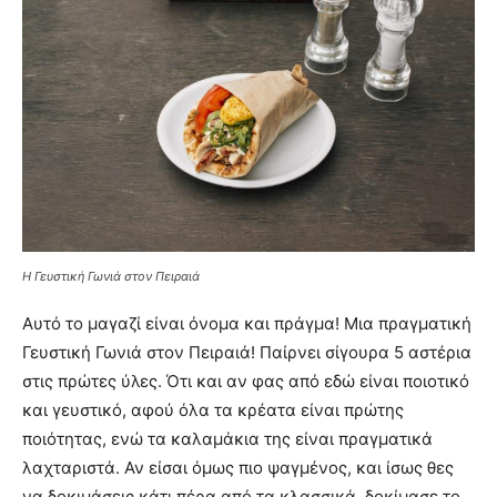
Η Γευστική Γωνιά στον Πειραιά
Αυτό το μαγαζί είναι όνομα και πράγμα! Μια πραγματική
Γευστική Γωνιά στον Πειραιά! Παίρνει σίγουρα 5 αστέρια
στις πρώτες ύλες. Ότι και αν φας από εδώ είναι ποιοτικό
και γευστικό, αφού όλα τα κρέατα είναι πρώτης
ποιότητας, ενώ τα καλαμάκια της είναι πραγματικά
λαχταριστά. Αν είσαι όμως πιο ψαγμένος, και ίσως θες
να δοκιμάσεις κάτι πέρα από τα κλασσικά, δοκίμασε το