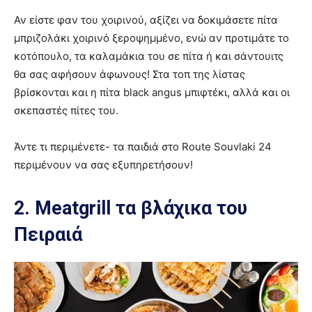
Αν είστε φαν του χοιρινού, αξίζει να δοκιμάσετε πίτα
μπριζολάκι χοιρινό ξεροψημμένο, ενώ αν προτιμάτε το
κοτόπουλο, τα καλαμάκια του σε πίτα ή και σάντουιτς
θα σας αφήσουν άφωνους! Στα τοπ της λίστας
βρίσκονται και η πίτα black angus μπιφτέκι, αλλά και οι
σκεπαστές πίτες του.
Άντε τι περιμένετε- τα παιδιά στο Route Souvlaki 24
περιμένουν να σας εξυπηρετήσουν!
2. Meatgrill τα βλάχικα του
Πειραιά