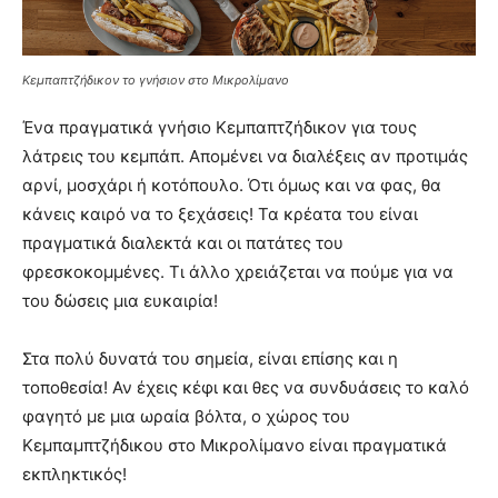
Κεμπαπτζήδικον το γνήσιον στο Μικρολίμανο
Ένα πραγματικά γνήσιο Κεμπαπτζήδικον για τους
λάτρεις του κεμπάπ. Απομένει να διαλέξεις αν προτιμάς
αρνί, μοσχάρι ή κοτόπουλο. Ότι όμως και να φας, θα
κάνεις καιρό να το ξεχάσεις! Τα κρέατα του είναι
πραγματικά διαλεκτά και οι πατάτες του
φρεσκοκομμένες. Τι άλλο χρειάζεται να πούμε για να
του δώσεις μια ευκαιρία!
Στα πολύ δυνατά του σημεία, είναι επίσης και η
τοποθεσία! Αν έχεις κέφι και θες να συνδυάσεις το καλό
φαγητό με μια ωραία βόλτα, ο χώρος του
Κεμπαμπτζήδικου στο Μικρολίμανο είναι πραγματικά
εκπληκτικός!