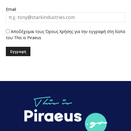
Email
Αποδέχομαι τους Όρους Χρήσης για την εγγραφή στη λίστα
του This is Piraeus