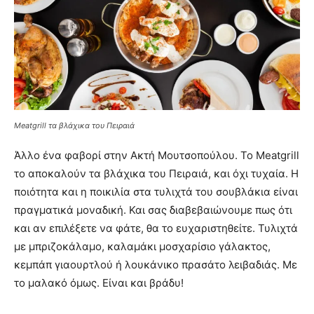
Meatgrill τα βλάχικα του Πειραιά
Άλλο ένα φαβορί στην Ακτή Μουτσοπούλου. Το Meatgrill
το αποκαλούν τα βλάχικα του Πειραιά, και όχι τυχαία. Η
ποιότητα και η ποικιλία στα τυλιχτά του σουβλάκια είναι
πραγματικά μοναδική. Και σας διαβεβαιώνουμε πως ότι
και αν επιλέξετε να φάτε, θα το ευχαριστηθείτε. Τυλιχτά
με μπριζοκάλαμο, καλαμάκι μοσχαρίσιο γάλακτος,
κεμπάπ γιαουρτλού ή λουκάνικο πρασάτο λειβαδιάς. Με
το μαλακό όμως. Είναι και βράδυ!