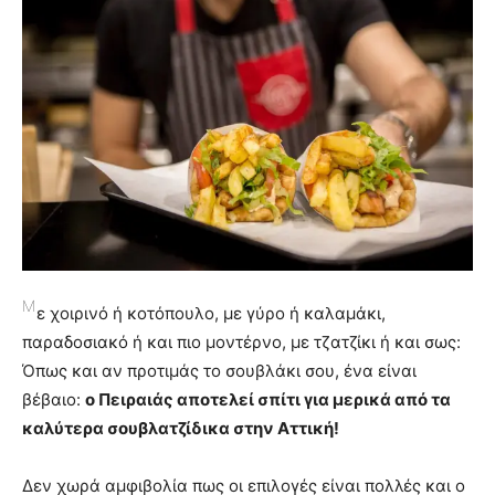
Μ
ε χοιρινό ή κοτόπουλο, με γύρο ή καλαμάκι,
παραδοσιακό ή και πιο μοντέρνο, με τζατζίκι ή και σως:
Όπως και αν προτιμάς το σουβλάκι σου, ένα είναι
βέβαιο:
ο Πειραιάς αποτελεί σπίτι για μερικά από τα
καλύτερα σουβλατζίδικα στην Αττική!
Δεν χωρά αμφιβολία πως οι επιλογές είναι πολλές και ο