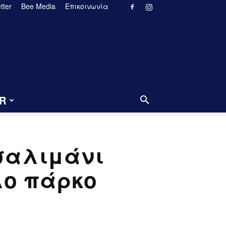
tter
Bee Media
Επικοινωνία
R
σαλιμάνι
λο πάρκο