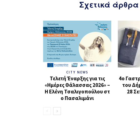
Σχετικά άρθρα
CITY NEWS
Τελετή Έναρξης για τις
4ο Γαστ
«Ημέρες Θάλασσας 2026» –
του Δήμ
H Ελένη Τσαλιγοπούλου στ
28 Σε
ο Πασαλιμάνι