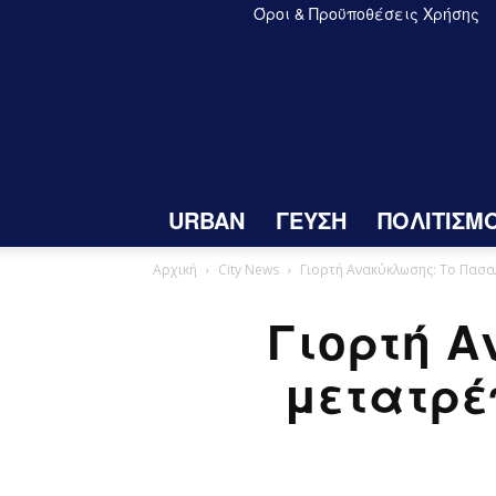
Όροι & Προϋποθέσεις Χρήσης
URBAN
ΓΕΥΣΗ
ΠΟΛΙΤΙΣΜ
Αρχική
City News
Γιορτή Ανακύκλωσης: Το Πασα
Γιορτή 
μετατρέ