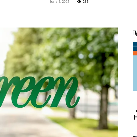
June 5, 2021
235
Π