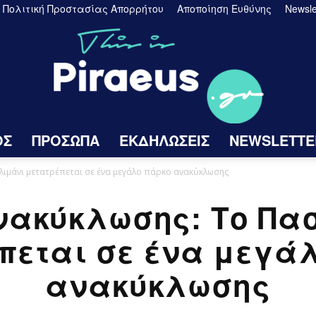
Πολιτική Προστασίας Απορρήτου
Αποποίηση Ευθύνης
Newsle
ΟΣ
ΠΡΟΣΩΠΑ
ΕΚΔΗΛΩΣΕΙΣ
NEWSLETTE
Πειραιάς
λιμάνι μετατρέπεται σε ένα μεγάλο πάρκο ανακύκλωσης
Ανακύκλωσης: Το Πα
πεται σε ένα μεγά
ανακύκλωσης