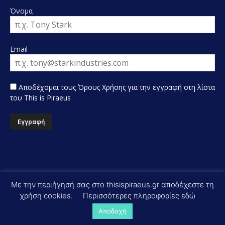
Όνομα
Email
Αποδέχομαι τους Όρους Χρήσης για την εγγραφή στη λίστα
του This is Piraeus
Όροι & Προϋποθέσεις Χρήσης
Με την περιήγησή σας στο thisispiraeus.gr αποδέχεστε τη
Πολιτική Προστασίας Απορρήτου
Αποποίηση Ευθύνης
χρήση cookies.
Περισσότερες πληροφορίες εδώ
Newsletter
Bee Media
Επικοινωνία
Αποδοχή
© Copyright 2026 - This is Piraeus. Designed by Bee Media.