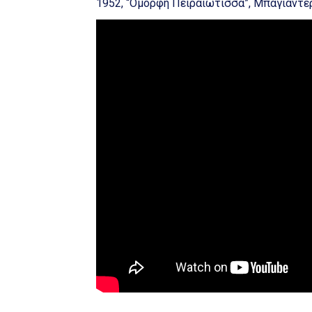
1952, “Όμορφη Πειραιώτισσα”, Μπαγιαντ