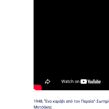
1948, “Ένα καράβι από τον Περαία”-Σωτη
Μητσάκης