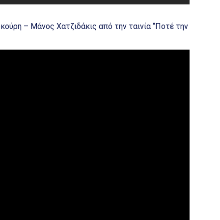
ρκούρη – Μάνος Χατζιδάκις από την ταινία “Ποτέ την