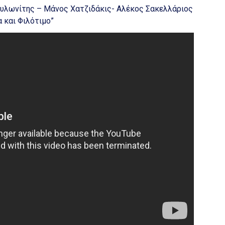
 Αυλωνίτης – Μάνος Χατζιδάκις- Αλέκος Σακελλάριος
 και Φιλότιμο”