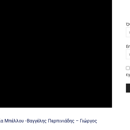
Ό
Em
εγ
ρία Μπέλλου -Βαγγέλης Περπινιάδης – Γιώργος